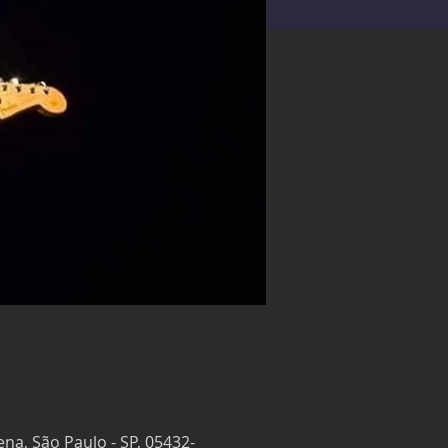
ena, São Paulo - SP, 05432-