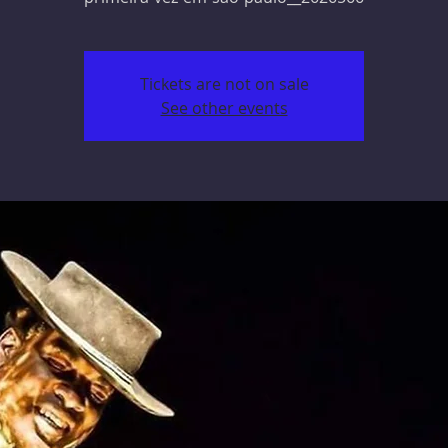
Tickets are not on sale
See other events