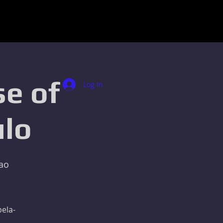
se of
Log In
ulo
ao
pela-